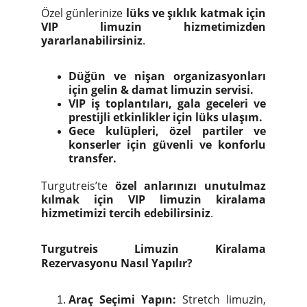
Özel günlerinize
lüks ve şıklık katmak için
VIP limuzin hizmetimizden
yararlanabilirsiniz
.
Düğün ve nişan organizasyonları
için gelin & damat limuzin servisi.
VIP iş toplantıları, gala geceleri ve
prestijli etkinlikler için lüks ulaşım.
Gece kulüpleri, özel partiler ve
konserler için güvenli ve konforlu
transfer.
Turgutreis’te
özel anlarınızı unutulmaz
kılmak için VIP limuzin kiralama
hizmetimizi tercih edebilirsiniz
.
Turgutreis Limuzin Kiralama
Rezervasyonu Nasıl Yapılır?
Araç Seçimi Yapın:
Stretch limuzin,