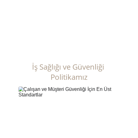
çözümlerimizi genişleterek daha fazla birey 
ve kuruma ulaşmayı amaçlıyoruz. Bodrum 
Limousine Service olarak, bölgemizde lüks 
ulaşım sektöründe öncü bir marka olmayı 
ve hizmet çeşitliliğimizi artırarak müşteri 
memnuniyetini en üst seviyeye taşımayı 
hedefliyoruz.
İş Sağlığı ve Güvenliği 
Politikamız