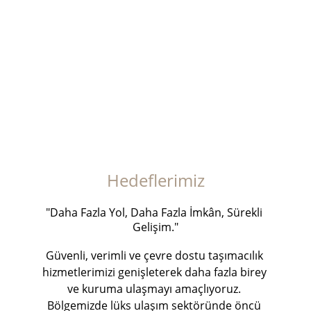
Bodrum Limousine Service olarak, müşteri 
memnuniyetini, güvenliği ve 
mükemmeliyeti hizmet anlayışımızın 
merkezine koyuyoruz. Sürekli iyileştirme ve 
yenilikçi yaklaşımlarımızla, kalite yönetim 
sistemlerini etkin kullanarak üst düzey ve 
kusursuz bir transfer deneyimi sunuyoruz.
Hedeflerimiz
"Daha Fazla Yol, Daha Fazla İmkân, Sürekli 
Gelişim."
Güvenli, verimli ve çevre dostu taşımacılık 
hizmetlerimizi genişleterek daha fazla birey 
ve kuruma ulaşmayı amaçlıyoruz. 
Bölgemizde lüks ulaşım sektöründe öncü 