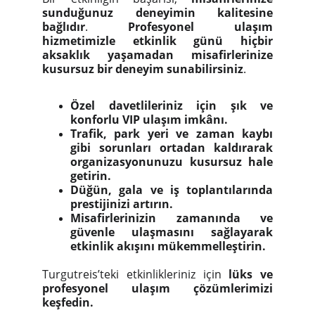
sunduğunuz deneyimin kalitesine
bağlıdır
.
Profesyonel ulaşım
hizmetimizle etkinlik günü hiçbir
aksaklık yaşamadan misafirlerinize
kusursuz bir deneyim sunabilirsiniz
.
Özel davetlileriniz için şık ve
konforlu VIP ulaşım imkânı.
Trafik, park yeri ve zaman kaybı
gibi sorunları ortadan kaldırarak
organizasyonunuzu kusursuz hale
getirin.
Düğün, gala ve iş toplantılarında
prestijinizi artırın.
Misafirlerinizin zamanında ve
güvenle ulaşmasını sağlayarak
etkinlik akışını mükemmelleştirin.
Turgutreis’teki etkinlikleriniz için
lüks ve
profesyonel ulaşım çözümlerimizi
keşfedin.