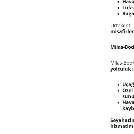
Hava
Lüks
Bagaj
Ortakent
misafirle
Milas-Bod
Milas-Bo
yolculuk 
Uçağ
Özel
sunu
Hava
kayb
Seyahatin
hizmetimiz