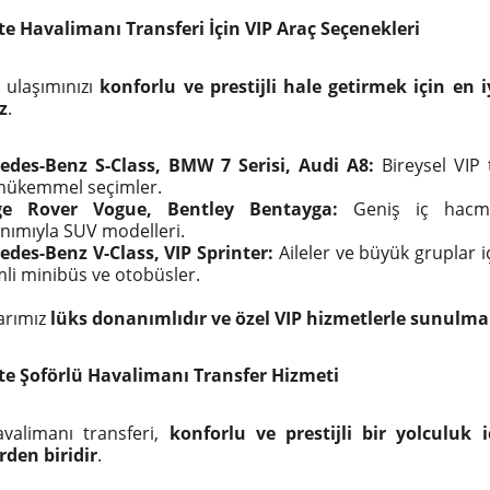
te Havalimanı Transferi İçin VIP Araç Seçenekleri
 ulaşımınızı
konforlu ve prestijli hale getirmek için en i
z
.
edes-Benz S-Class, BMW 7 Serisi, Audi A8:
Bireysel VIP 
 mükemmel seçimler.
e Rover Vogue, Bentley Bentayga:
Geniş iç hacmi
nımıyla SUV modelleri.
edes-Benz V-Class, VIP Sprinter:
Aileler ve büyük gruplar iç
li minibüs ve otobüsler.
arımız
lüks donanımlıdır ve özel VIP hizmetlerle sunulma
te Şoförlü Havalimanı Transfer Hizmeti
avalimanı transferi,
konforlu ve prestijli bir yolculuk i
rden biridir
.