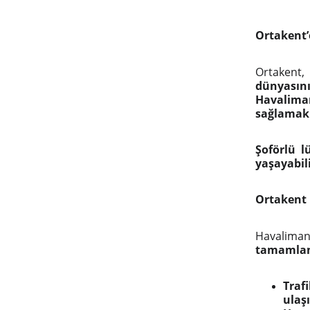
Ortakent’
Ortakent,
dünyasını
Havalima
sağlamak 
Şoförlü l
yaşayabili
Ortakent 
Havalima
tamamlama
Traf
ulaş