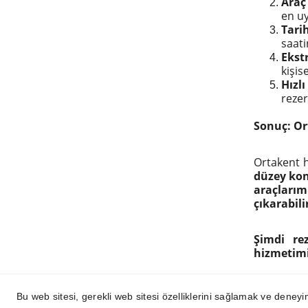
Araç
en uy
Tari
saati
Ekst
kişis
Hızl
reze
Sonuç: Or
Ortakent 
düzey kon
araçları
çıkarabili
Şimdi re
hizmetimi
Bu web sitesi, gerekli web sitesi özelliklerini sağlamak ve deneyim