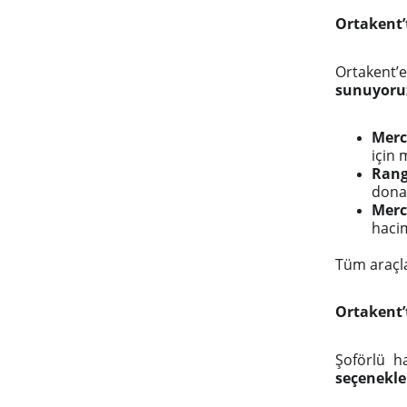
Ortakent’
Ortakent’e
sunuyoru
Merc
için
Rang
dona
Merc
hacim
Tüm araçl
Ortakent’
Şoförlü h
seçenekle