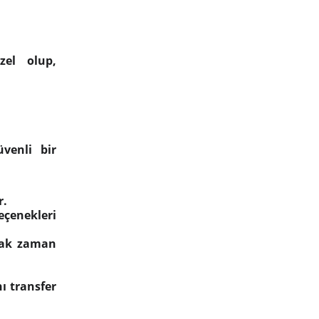
zel olup,
üvenli bir
r.
seçenekleri
arak zaman
ı transfer