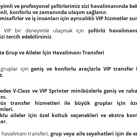
yimli ve profesyonel şoförlerimiz sizi havalimanında bek
nli, konforlu ve zamanında ulaşım sağlanır.
misafirler ve iş insanları için ayrıcalıklı VIP hizmetler su
’e VIP bir deneyimle ulaşmak için
şoförlü havalimanı
i tercih edebilirsiniz
.
te Grup ve Aileler İçin Havalimanı Transferi
 gruplar için
geniş ve konforlu araçlarla VIP transfer 
z
.
edes V-Class ve VIP Sprinter minibüslerle geniş ve rah
nı.
üs transfer hizmetleri ile büyük gruplar için öz
mleri.
klu aileler için özel koltuk seçenekleri ve ekstra ko
ar.
 havalimanı transferi,
grup veya aile seyahatleri için de 