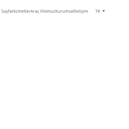
 Sayfa
Hizmetler
Araç Filomuz
Kurumsal
İletişim
TR