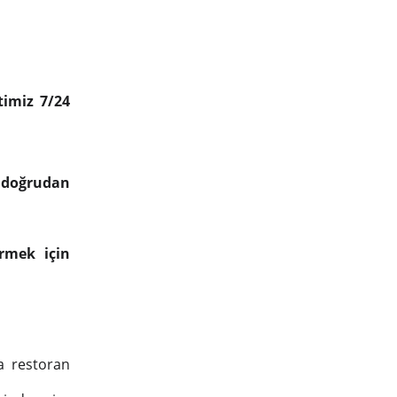
timiz 7/24
a doğrudan
irmek için
a restoran