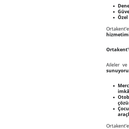
Dene
Güve
Özel 
Ortakent
hizmetimiz
Ortakent’
Aileler ve
sunuyoru
Merc
imkâ
Otob
çözü
Çocu
araçl
Ortakent’e