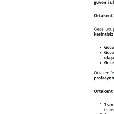
güvenli u
Ortakent’
Gece uçuşl
kesintisi
Gece 
Gece
ulaş
Gece
Ortakent’
profesyon
Ortakent 
Tran
trans