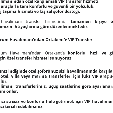
limanından özel karşılamalı VIP transfer hizmeti.
 araçlarla tam konforlu ve güvenli bir yolculuk.
 taşıma hizmeti ve kişisel şoför desteği.
 havalimanı transfer hizmetimiz,
tamamen kişiye ö
rimizin ihtiyaçlarına göre düzenlenmektedir
.
rum Havalimanı’ndan Ortakent’e VIP Transfer
drum Havalimanı’ndan Ortakent’e
konforlu, hızlı ve g
için özel transfer hizmeti sunuyoruz
.
ınız indiğinde özel şoförünüz sizi havalimanında karşıla
 otel, villa veya marina transferleri için lüks VIP araç 
lur.
limanı transferlerimiz, uçuş saatlerine göre ayarlan
ını önler.
izi stresiz ve konforlu hale getirmek için VIP havaliman
i tercih edebilirsiniz.