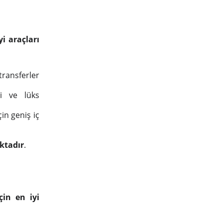
yi araçları
transferler
 ve lüks
in geniş iç
ktadır
.
çin en iyi