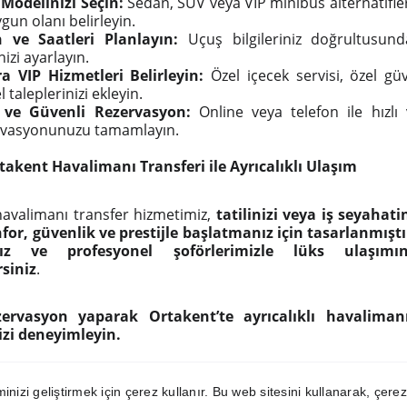
 Modelinizi Seçin:
Sedan, SUV veya VIP minibüs alternatifle
gun olanı belirleyin.
h ve Saatleri Planlayın:
Uçuş bilgileriniz doğrultusund
nizi ayarlayın.
ra VIP Hizmetleri Belirleyin:
Özel içecek servisi, özel gü
el taleplerinizi ekleyin.
ı ve Güvenli Rezervasyon:
Online veya telefon ile hızlı 
rvasyonunuzu tamamlayın.
takent Havalimanı Transferi ile Ayrıcalıklı Ulaşım
havalimanı transfer hizmetimiz,
tatilinizi veya iş seyahati
for, güvenlik ve prestijle başlatmanız için tasarlanmıştı
mız ve profesyonel şoförlerimizle lüks ulaşımı
rsiniz
.
zervasyon yaparak Ortakent’te ayrıcalıklı havalimanı
zi deneyimleyin.
inizi geliştirmek için çerez kullanır. Bu web sitesini kullanarak, çere