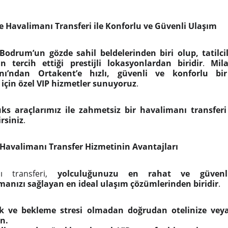
e Havalimanı Transferi ile Konforlu ve Güvenli Ulaşım
Bodrum’un gözde sahil beldelerinden biri olup, tatilcil
n tercih ettiği prestijli lokasyonlardan biridir
.
Mil
nı’ndan Ortakent’e hızlı, güvenli ve konforlu bir
için özel VIP hizmetler sunuyoruz
.
üks araçlarımız ile zahmetsiz bir havalimanı transfer
rsiniz
.
Havalimanı Transfer Hizmetinin Avantajları
nı transferi,
yolculuğunuzu en rahat ve güvenli
nızı sağlayan en ideal ulaşım çözümlerinden biridir
.
ik ve bekleme stresi olmadan doğrudan otelinize veya
ın.