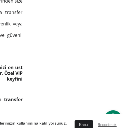
rinden size
a transfer
venlik veya
ve güvenli
nizi en üst
r
.
Özel VIP
n keyfini
 transfer
zlerimizin kullanımına katılıyorsunuz.
Kabul
Reddetmek