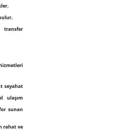
ler.
nulur.
 transfer
hizmetleri
at seyahat
el ulaşım
nfor sunan
en rahat ve