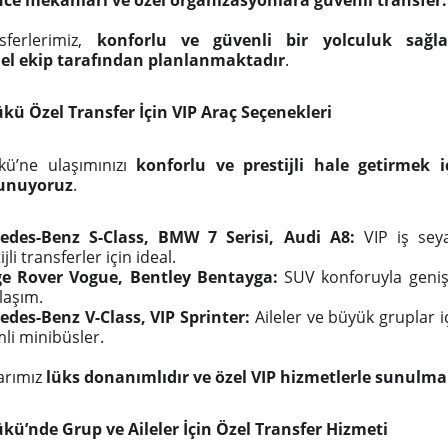
nce mekânları ve özel organizasyonlara güvenli transfer.
sferlerimiz,
konforlu ve güvenli bir yolculuk sağl
el ekip tarafından planlanmaktadır
.
kü Özel Transfer İçin VIP Araç Seçenekleri
kü’ne ulaşımınızı
konforlu ve prestijli hale getirmek i
sunuyoruz
.
edes-Benz S-Class, BMW 7 Serisi, Audi A8:
VIP iş seya
ijli transferler için ideal.
e Rover Vogue, Bentley Bentayga:
SUV konforuyla geniş 
laşım.
edes-Benz V-Class, VIP Sprinter:
Aileler ve büyük gruplar iç
li minibüsler.
arımız
lüks donanımlıdır ve özel VIP hizmetlerle sunulma
kü’nde Grup ve Aileler İçin Özel Transfer Hizmeti