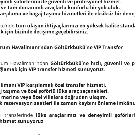
yimli şoförlerimizle güvenli ve profesyonel hizmet.
 ve tam donanımlı araçlarla konforlu bir yolculuk.
karşılama ve bagaj taşıma hizmetleri ile eksiksiz bir den
kü’nde
tüm ulaşım ihtiyaçlarınızı en yüksek kalite stand
 için bizimle iletişime geçebilirsiniz
.
rum Havalimanı’ndan Göltürkbükü’ne VIP Transfer
rum Havalimanı’ndan
Göltürkbükü’ne hızlı, güvenli ve pr
ğlamak için VIP transfer hizmeti sunuyoruz
.
limanı VIP karşılamalı özel transfer hizmeti.
j taşıma ve özel şoförlü lüks araç seçenekleri.
, marina veya özel villalara doğrudan ulaşım.
k rezervasyon saatleri ile zaman kaybını önleme imkânı
ı transferinde
lüks araçlarımız ve deneyimli şoförler
 hizmet sunuyoruz
.