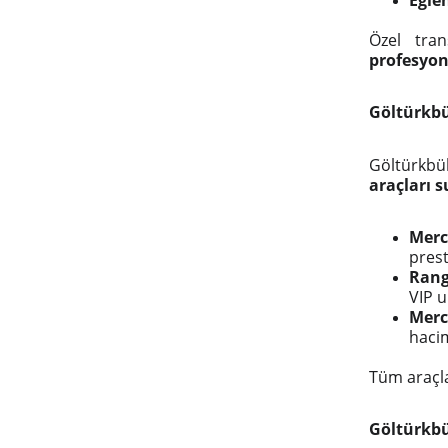
Eğle
Özel tran
profesyon
Göltürkbü
Göltürkbü
araçları 
Merc
prest
Rang
VIP u
Merc
hacim
Tüm araçl
Göltürkbü