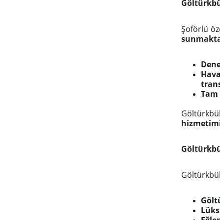
Göltürkbü
Şoförlü öz
sunmakta
Dene
Hava
trans
Tam 
Göltürkb
hizmetimiz
Göltürkbü
Göltürkbü
Gölt
Lüks 