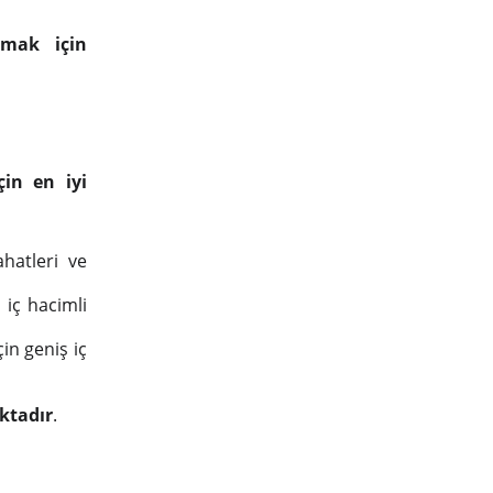
amak için
çin en iyi
hatleri ve
iç hacimli
in geniş iç
ktadır
.