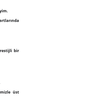
eyim.
artlarında
estijli bir
.
imizle üst