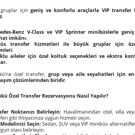
 gruplar için
geniş ve konforlu araçlarla VIP transfer 
z
.
edes-Benz V-Class ve VIP Sprinter minibüslerle geni
hat imkânı.
üs transfer hizmetleri ile büyük gruplar için öz
mleri.
klu aileler için özel koltuk seçenekleri ve ekstra ko
ar.
kü’ne özel transfer,
grup veya aile seyahatleri için e
laşım çözümlerinden biridir
.
kü Özel Transfer Rezervasyonu Nasıl Yapılır?
sfer Noktanızı Belirleyin:
Havalimanından otel, villa vey
feri gibi ihtiyacınıza uygun hizmeti seçin.
 Modelinizi Seçin:
Sedan, SUV veya VIP minibüs alternatifle
gun olanı belirleyin.