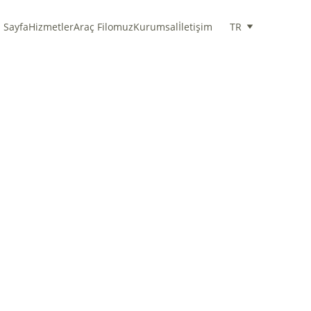
 Sayfa
Hizmetler
Araç Filomuz
Kurumsal
İletişim
TR