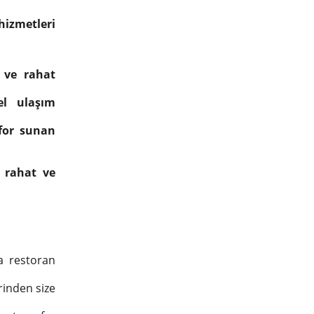
hizmetleri
ş ve rahat
el ulaşım
nfor sunan
n rahat ve
a restoran
rinden size