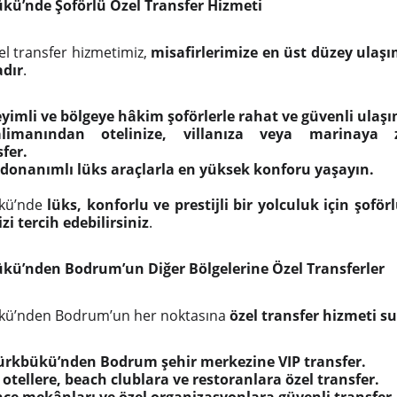
kü’nde Şoförlü Özel Transfer Hizmeti
el transfer hizmetimiz,
misafirlerimize en üst düzey ulaş
dır
.
yimli ve bölgeye hâkim şoförlerle rahat ve güvenli ulaşı
limanından otelinize, villanıza veya marinaya 
fer.
donanımlı lüks araçlarla en yüksek konforu yaşayın.
ükü’nde
lüks, konforlu ve prestijli bir yolculuk için şoför
i tercih edebilirsiniz
.
kü’nden Bodrum’un Diğer Bölgelerine Özel Transferler
kü’nden Bodrum’un her noktasına
özel transfer hizmeti 
ürkbükü’nden Bodrum şehir merkezine VIP transfer.
otellere, beach clublara ve restoranlara özel transfer.