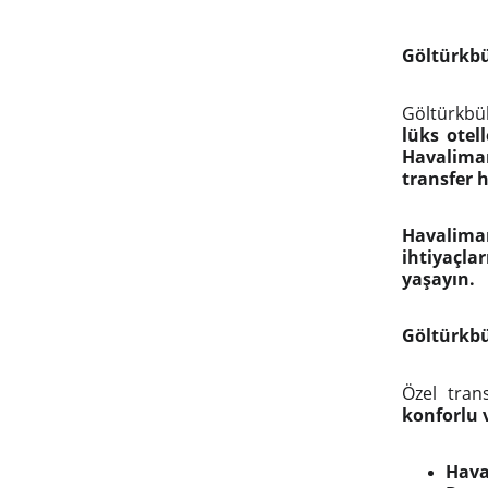
Göltürkbü
Göltürkb
lüks otel
Havalima
transfer 
Havalim
ihtiyaçla
yaşayın.
Göltürkbü
Özel tran
konforlu 
Hava