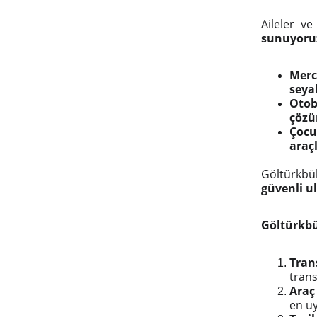
Aileler ve
sunuyoru
Merc
seya
Otob
çözü
Çocu
araçl
Göltürkbü
güvenli u
Göltürkbü
Tran
trans
Araç
en uy