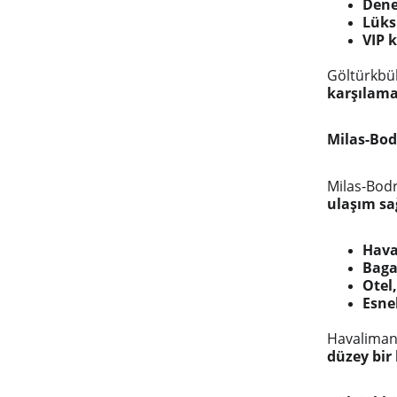
Dene
Lüks
VIP 
Göltürkbü
karşılamak
Milas-Bod
Milas-Bod
ulaşım sa
Hava
Baga
Otel
Esne
Havaliman
düzey bir