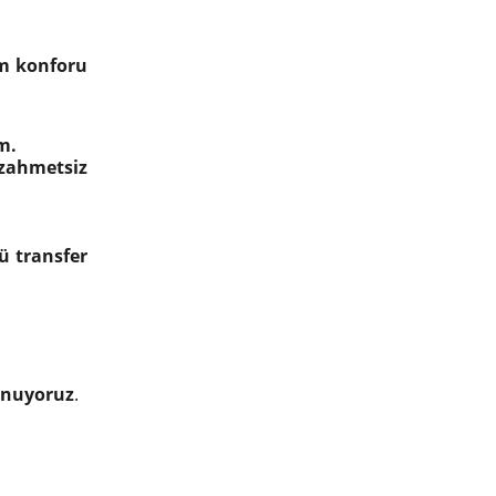
ım konforu
m.
zahmetsiz
lü transfer
sunuyoruz
.