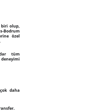
biri olup,
as-Bodrum
rine özel
.
adar tüm
t deneyimi
 çok daha
ransfer.