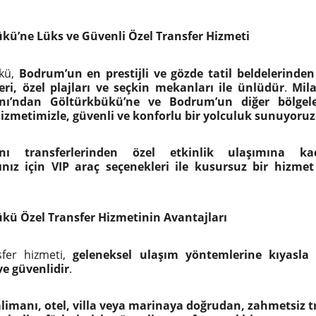
kü’ne Lüks ve Güvenli Özel Transfer Hizmeti
ükü,
Bodrum’un en prestijli ve gözde tatil beldelerinden 
leri, özel plajları ve seçkin mekanları ile ünlüdür
.
Mil
nı’ndan Göltürkbükü’ne ve Bodrum’un diğer bölgele
hizmetimizle, güvenli ve konforlu bir yolculuk sunuyoruz
anı transferlerinden özel etkinlik ulaşımına k
rınız için VIP araç seçenekleri ile kusursuz bir hizme
kü Özel Transfer Hizmetinin Avantajları
sfer hizmeti,
geleneksel ulaşım yöntemlerine kıyasla
ve güvenlidir
.
limanı, otel, villa veya marinaya doğrudan, zahmetsiz t