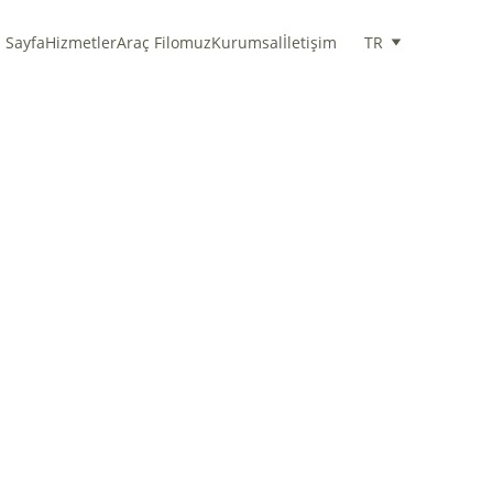
 Sayfa
Hizmetler
Araç Filomuz
Kurumsal
İletişim
TR