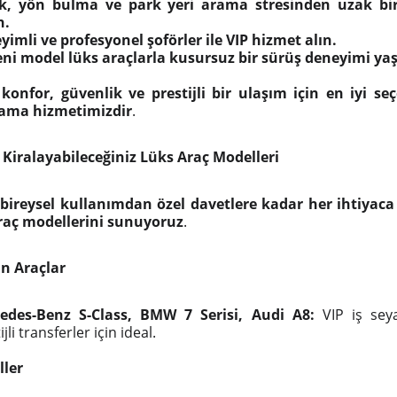
ik, yön bulma ve park yeri arama stresinden uzak bi
n.
imli ve profesyonel şoförler ile VIP hizmet alın.
eni model lüks araçlarla kusursuz bir sürüş deneyimi ya
e
konfor, güvenlik ve prestijli bir ulaşım için en iyi se
lama hizmetimizdir
.
 Kiralayabileceğiniz Lüks Araç Modelleri
e
bireysel kullanımdan özel davetlere kadar her ihtiyac
 araç modellerini sunuyoruz
.
n Araçlar
edes-Benz S-Class, BMW 7 Serisi, Audi A8:
VIP iş seya
ijli transferler için ideal.
ler