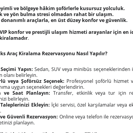
yimli ve bölgeye hâkim şoförlerle kusursuz yolculuk.
ik ve yön bulma stresi olmadan rahat bir ulaşım.
 donanımlı araçlarla, en üst düzey konfor ve güvenlik.
VIP konfor ve prestijli ulaşım hizmeti arayanlar için en 
 kiralamadır
.
ks Araç Kiralama Rezervasyonu Nasıl Yapılır?
 Seçimi Yapın:
Sedan, SUV veya minibüs seçeneklerinden ih
 olanı belirleyin.
rlü veya Şoförsüz Seçenek:
Profesyonel şoförlü hizmet ve
nıma uygun seçenekleri değerlendirin.
h ve Saat Planlayın:
Transfer, etkinlik veya tur için r
nizi belirleyin.
Taleplerinizi Ekleyin:
İçki servisi, özel karşılamalar veya e
.
ı ve Güvenli Rezervasyon:
Online veya telefon ile rezervas
tinizi planlayın.