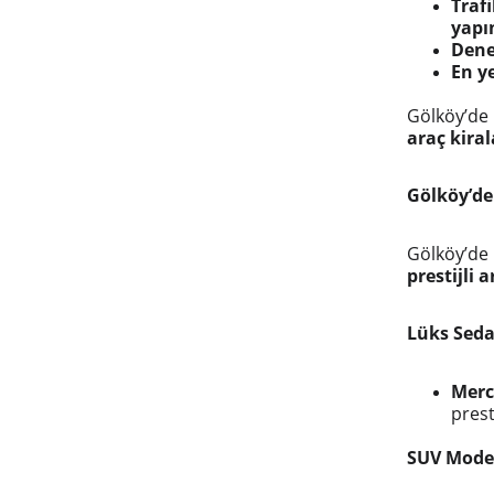
Traf
yapı
Deney
En y
Gölköy’d
araç kira
Gölköy’de
Gölköy’d
prestijli
Lüks Seda
Merc
prest
SUV Model