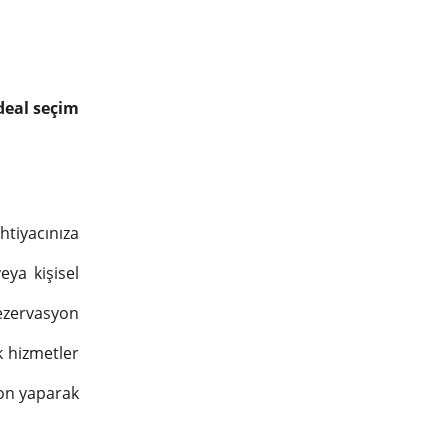
ideal seçim
tiyacınıza
ya kişisel
ezervasyon
k hizmetler
yon yaparak