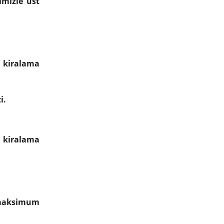
imizle üst
 kiralama
i.
 kiralama
 maksimum