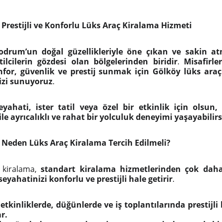
 Prestijli ve Konforlu Lüks Araç Kiralama Hizmeti
odrum’un doğal güzellikleriyle öne çıkan ve sakin at
tilcilerin gözdesi olan bölgelerinden biridir
.
Misafirle
for, güvenlik ve prestij sunmak için Gölköy lüks ara
izi sunuyoruz
.
seyahati, ister tatil veya özel bir etkinlik için olsun,
le ayrıcalıklı ve rahat bir yolculuk deneyimi yaşayabilirs
 Neden Lüks Araç Kiralama Tercih Edilmeli?
 kiralama,
standart kiralama hizmetlerinden çok daha
eyahatinizi konforlu ve prestijli hale getirir
.
etkinliklerde, düğünlerde ve iş toplantılarında prestijli
r.