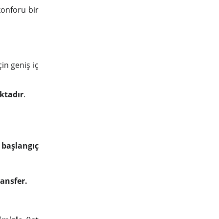
konforu bir
in geniş iç
ktadır
.
 başlangıç
ansfer.