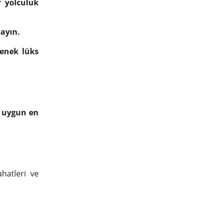
r yolculuk
şayın.
çenek lüks
a uygun en
hatleri ve