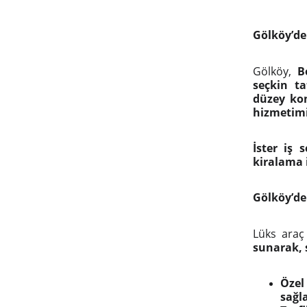
Gölköy’de
Gölköy,
B
seçkin ta
düzey kon
hizmetim
İster iş 
kiralama i
Gölköy’de
Lüks araç
sunarak, s
Özel 
sağla