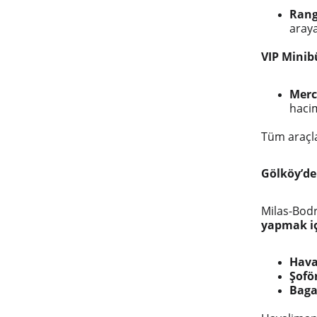
Rang
araya
VIP Minib
Merc
hacim
Tüm araçl
Gölköy’de
Milas-Bod
yapmak iç
Hava
Şofö
Baga