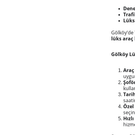
Dene
Traf
Lüks
Gölköy’de
lüks araç
Gölköy Lü
Araç
uygun
Şofö
kulla
Tari
saati
Özel 
seçin
Hızl
hizme