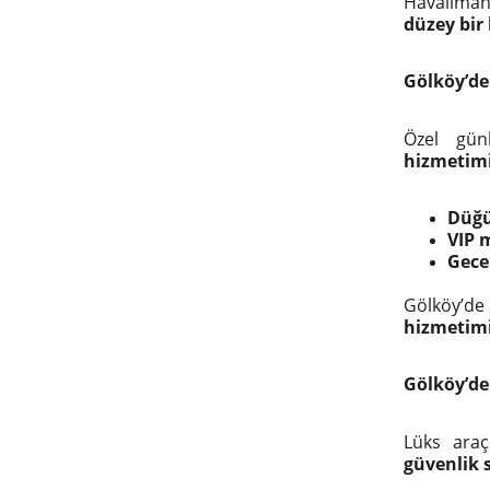
Havaliman
düzey bir
Gölköy’de
Özel gün
hizmetimi
Düğü
VIP m
Gece 
Gölköy’d
hizmetimiz
Gölköy’de
Lüks araç
güvenlik 