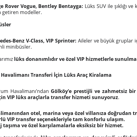
e Rover Vogue, Bentley Bentayga:
Lüks SUV ile şıklığı ve 
 getiren modeller.
üsler
edes-Benz V-Class, VIP Sprinter:
Aileler ve büyük gruplar iç
li minibüsler.
arımız
lüks donanımlıdır ve özel VIP hizmetlerle sunulma
 Havalimanı Transferi İçin Lüks Araç Kiralama
rum Havalimanı’ndan
Gölköy’e prestijli ve zahmetsiz bir
in VIP lüks araçlarla transfer hizmeti sunuyoruz
.
limanından otel, marina veya özel villanıza doğrudan tr
rlü VIP transfer seçenekleriyle tam konforlu ulaşım.
j taşıma ve özel karşılamalarla eksiksiz bir hizmet.