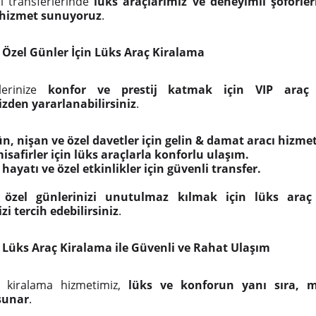
ı transferlerinde
lüks araçlarımız ve deneyimli şoförler
 hizmet sunuyoruz
.
 Özel Günler İçin Lüks Araç Kiralama
lerinize
konfor ve prestij katmak için VIP araç
zden yararlanabilirsiniz
.
n, nişan ve özel davetler için gelin & damat aracı hizmet
isafirler için lüks araçlarla konforlu ulaşım.
hayatı ve özel etkinlikler için güvenli transfer.
e
özel günlerinizi unutulmaz kılmak için lüks araç
i tercih edebilirsiniz
.
 Lüks Araç Kiralama ile Güvenli ve Rahat Ulaşım
 kiralama hizmetimiz,
lüks ve konforun yanı sıra,
sunar
.