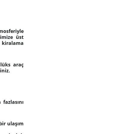
mosferiyle
rimize üst
ç kiralama
 lüks araç
iniz.
 fazlasını
 bir ulaşım