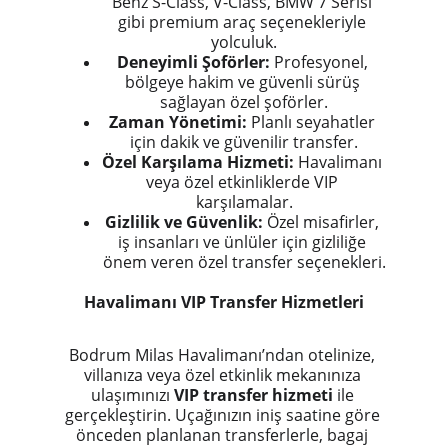
Benz S-Class, V-Class, BMW 7 Serisi 
gibi premium araç seçenekleriyle 
yolculuk.
Deneyimli Şoförler:
 Profesyonel, 
bölgeye hakim ve güvenli sürüş 
sağlayan özel şoförler.
Zaman Yönetimi:
 Planlı seyahatler 
için dakik ve güvenilir transfer.
Özel Karşılama Hizmeti:
 Havalimanı 
veya özel etkinliklerde VIP 
karşılamalar.
Gizlilik ve Güvenlik:
 Özel misafirler, 
iş insanları ve ünlüler için gizliliğe 
önem veren özel transfer seçenekleri.
Havalimanı VIP Transfer Hizmetleri
Bodrum Milas Havalimanı’ndan otelinize, 
villanıza veya özel etkinlik mekanınıza 
ulaşımınızı 
VIP transfer hizmeti
 ile 
gerçekleştirin. Uçağınızın iniş saatine göre 
önceden planlanan transferlerle, bagaj 