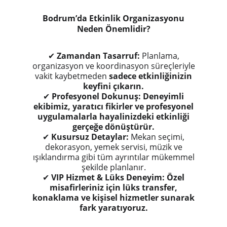
Bodrum’da Etkinlik Organizasyonu
Neden Önemlidir?
✔
Zamandan Tasarruf:
Planlama,
organizasyon ve koordinasyon süreçleriyle
vakit kaybetmeden
sadece etkinliğinizin
keyfini çıkarın.
✔
Profesyonel Dokunuş:
Deneyimli
ekibimiz, yaratıcı fikirler ve profesyonel
uygulamalarla hayalinizdeki etkinliği
gerçeğe dönüştürür.
✔
Kusursuz Detaylar:
Mekan seçimi,
dekorasyon, yemek servisi, müzik ve
ışıklandırma gibi tüm ayrıntılar mükemmel
şekilde planlanır.
✔
VIP Hizmet & Lüks Deneyim:
Özel
misafirleriniz için lüks transfer,
konaklama ve kişisel hizmetler sunarak
fark yaratıyoruz.