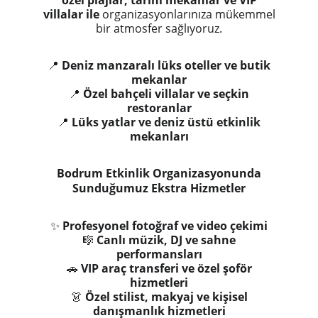
özel plajlar, tarihi mekanlar ve VIP
villalar ile
organizasyonlarınıza mükemmel
bir atmosfer sağlıyoruz.
📍
Deniz manzaralı lüks oteller ve butik
mekanlar
📍
Özel bahçeli villalar ve seçkin
restoranlar
📍
Lüks yatlar ve deniz üstü etkinlik
mekanları
Bodrum Etkinlik Organizasyonunda
Sunduğumuz Ekstra Hizmetler
✨
Profesyonel fotoğraf ve video çekimi
🎼
Canlı müzik, DJ ve sahne
performansları
🚗
VIP araç transferi ve özel şoför
hizmetleri
👗
Özel stilist, makyaj ve kişisel
danışmanlık hizmetleri