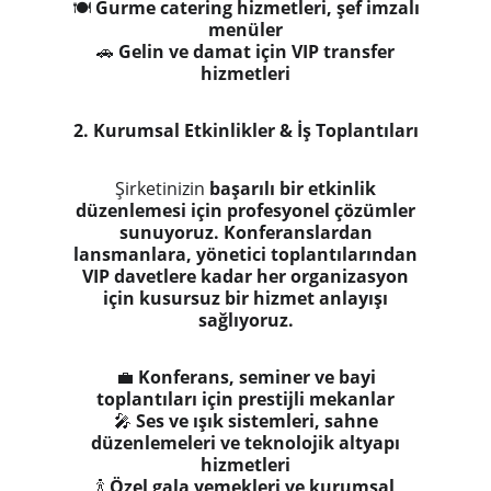
🍽
Gurme catering hizmetleri, şef imzalı
menüler
🚗
Gelin ve damat için VIP transfer
hizmetleri
2. Kurumsal Etkinlikler & İş Toplantıları
Şirketinizin
başarılı bir etkinlik
düzenlemesi için profesyonel çözümler
sunuyoruz.
Konferanslardan
lansmanlara, yönetici toplantılarından
VIP davetlere kadar her organizasyon
için kusursuz bir hizmet anlayışı
sağlıyoruz.
💼
Konferans, seminer ve bayi
toplantıları için prestijli mekanlar
🎤
Ses ve ışık sistemleri, sahne
düzenlemeleri ve teknolojik altyapı
hizmetleri
🍾
Özel gala yemekleri ve kurumsal