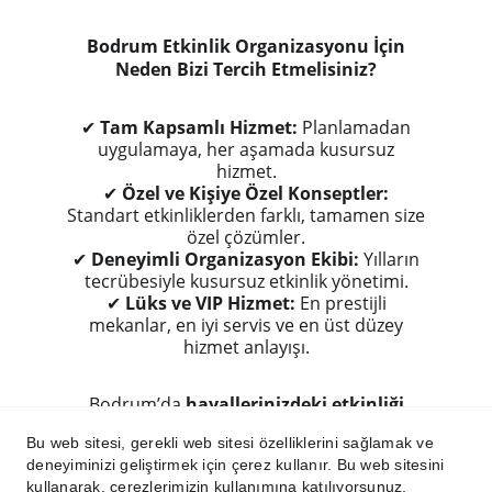
Bodrum Etkinlik Organizasyonu İçin
Neden Bizi Tercih Etmelisiniz?
✔
Tam Kapsamlı Hizmet:
Planlamadan
uygulamaya, her aşamada kusursuz
hizmet.
✔
Özel ve Kişiye Özel Konseptler:
Standart etkinliklerden farklı, tamamen size
özel çözümler.
✔
Deneyimli Organizasyon Ekibi:
Yılların
tecrübesiyle kusursuz etkinlik yönetimi.
✔
Lüks ve VIP Hizmet:
En prestijli
mekanlar, en iyi servis ve en üst düzey
hizmet anlayışı.
Bodrum’da
hayallerinizdeki etkinliği
gerçeğe dönüştürmek için bizimle
Bu web sitesi, gerekli web sitesi özelliklerini sağlamak ve
iletişime geçin!
deneyiminizi geliştirmek için çerez kullanır. Bu web sitesini
kullanarak, çerezlerimizin kullanımına katılıyorsunuz.